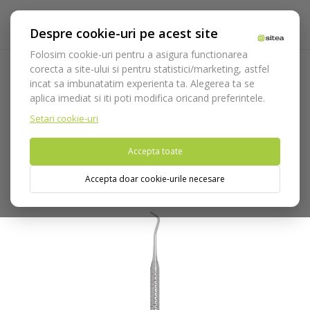
Despre cookie-uri pe acest site
Folosim cookie-uri pentru a asigura functionarea
corecta a site-ului si pentru statistici/marketing, astfel
incat sa imbunatatim experienta ta. Alegerea ta se
Acasa
Instrumentar
Diagnostic, parodontologie si
aplica imediat si iti poti modifica oricand preferintele.
restaurare
Restaurare
Instrumente smalt/dentina
Instrument smalt/dentina Black 28 cod 612/28
Setari cookie-uri
Accepta toate
Nu puteti plasa comenzi din tara din care accesati website-ul
(United States).
Accepta doar cookie-urile necesare