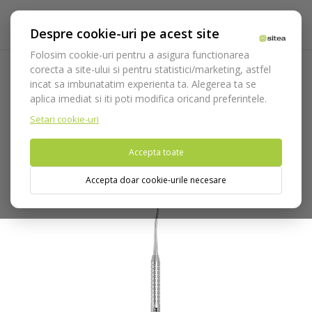
Despre cookie-uri pe acest site
Folosim cookie-uri pentru a asigura functionarea
corecta a site-ului si pentru statistici/marketing, astfel
incat sa imbunatatim experienta ta. Alegerea ta se
Acasa
Instrumentar
Instrumentar ortodontie
aplica imediat si iti poti modifica oricand preferintele.
Instrumente ligaturi
Instrument ligaturi Tucker N.1 cod 672/1
Setari cookie-uri
Nu puteti plasa comenzi din tara din care accesati website-ul
Accepta toate
(United States).
Accepta doar cookie-urile necesare