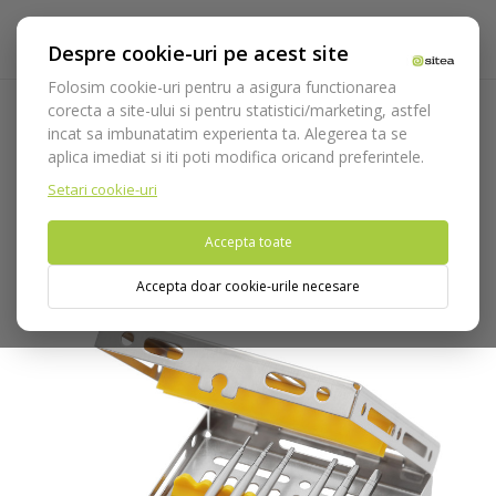
Despre cookie-uri pe acest site
Folosim cookie-uri pentru a asigura functionarea
corecta a site-ului si pentru statistici/marketing, astfel
incat sa imbunatatim experienta ta. Alegerea ta se
Acasa
Instrumentar
Chirurgie si implantologie
aplica imediat si iti poti modifica oricand preferintele.
Osteotoame
Set dilatatoare cod 1300/KIT
Setari cookie-uri
Nu puteti plasa comenzi din tara din care accesati website-ul
Accepta toate
(United States).
Accepta doar cookie-urile necesare
Pachet