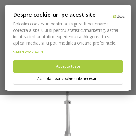
Despre cookie-uri pe acest site
Folosim cookie-uri pentru a asigura functionarea
corecta a site-ului si pentru statistici/marketing, astfel
incat sa imbunatatim experienta ta. Alegerea ta se
Acasa
Instrumentar
Chirurgie si implantologie
aplica imediat si iti poti modifica oricand preferintele.
Osteotoame
Osteotom convex cod 1321/4
Setari cookie-uri
Nu puteti plasa comenzi din tara din care accesati website-ul
Accepta toate
(United States).
Accepta doar cookie-urile necesare