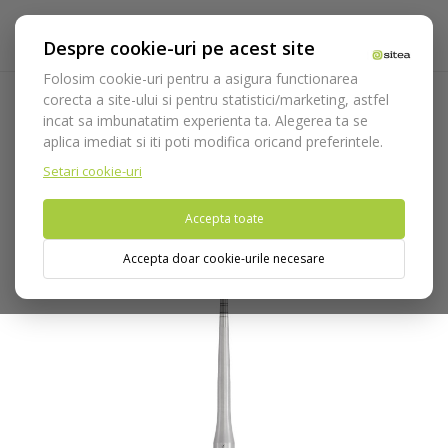
Despre cookie-uri pe acest site
Folosim cookie-uri pentru a asigura functionarea
corecta a site-ului si pentru statistici/marketing, astfel
incat sa imbunatatim experienta ta. Alegerea ta se
Acasa
Instrumentar
Chirurgie si implantologie
aplica imediat si iti poti modifica oricand preferintele.
Osteotoame
Osteotom concav cod 1300/4
Setari cookie-uri
Nu puteti plasa comenzi din tara din care accesati website-ul
Accepta toate
(United States).
Accepta doar cookie-urile necesare