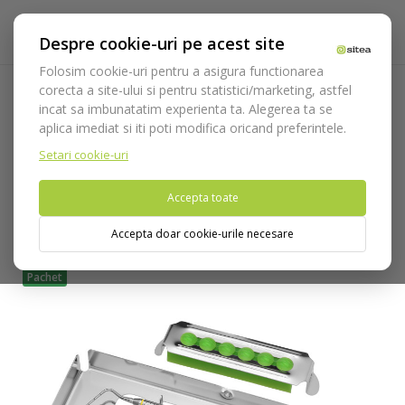
Despre cookie-uri pe acest site
Folosim cookie-uri pentru a asigura functionarea
corecta a site-ului si pentru statistici/marketing, astfel
incat sa imbunatatim experienta ta. Alegerea ta se
Acasa
Instrumentar
Diagnostic, parodontologie si
aplica imediat si iti poti modifica oricand preferintele.
restaurare
Restaurare
Endodontie
Pluggers/Spreaders
Plugger kit cod 542/KIT
Setari cookie-uri
Accepta toate
Nu puteti plasa comenzi din tara din care accesati website-ul
(United States).
Accepta doar cookie-urile necesare
Pachet