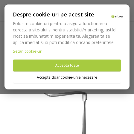
Despre cookie-uri pe acest site
Folosim cookie-uri pentru a asigura functionarea
corecta a site-ului si pentru statistici/marketing, astfel
incat sa imbunatatim experienta ta. Alegerea ta se
Acasa
Instrumentar
Chirurgie si implantologie
aplica imediat si iti poti modifica oricand preferintele.
Departatoare
Departatoare Medesy
Departator
Obwegeser external cod 926/6
Setari cookie-uri
Accepta toate
Nu puteti plasa comenzi din tara din care accesati website-ul
(United States).
Accepta doar cookie-urile necesare