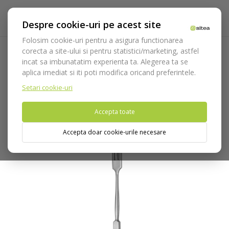
Despre cookie-uri pe acest site
Folosim cookie-uri pentru a asigura functionarea
corecta a site-ului si pentru statistici/marketing, astfel
incat sa imbunatatim experienta ta. Alegerea ta se
Acasa
Instrumentar
Chirurgie si implantologie
aplica imediat si iti poti modifica oricand preferintele.
Departatoare
Departator cod 921/2
Setari cookie-uri
Nu puteti plasa comenzi din tara din care accesati website-ul
Accepta toate
(United States).
Accepta doar cookie-urile necesare