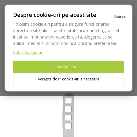
Despre cookie-uri pe acest site
Folosim cookie-uri pentru a asigura functionarea
corecta a site-ului si pentru statistici/marketing, astfel
incat sa imbunatatim experienta ta. Alegerea ta se
Acasa
Instrumentar
Chirurgie si implantologie
aplica imediat si iti poti modifica oricand preferintele.
Departatoare
Departatoare Medesy
Departator Bruenings
cod 893
Setari cookie-uri
Accepta toate
Nu puteti plasa comenzi din tara din care accesati website-ul
(United States).
Accepta doar cookie-urile necesare