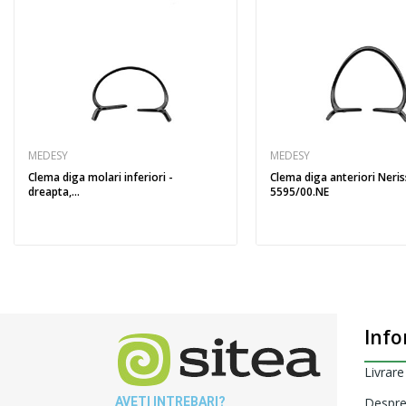
MEDESY
MEDESY
Clema diga molari inferiori -
Clema diga anteriori Neri
dreapta,...
5595/00.NE
Info
Livrare
AVETI INTREBARI?
Despre