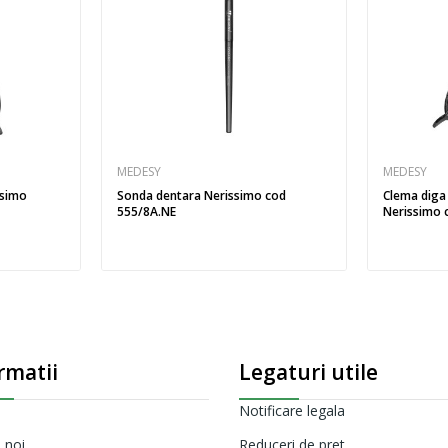
MEDESY
MEDESY
ssimo
Sonda dentara Nerissimo cod
Clema diga
555/8A.NE
Nerissimo c
rmatii
Legaturi utile
Notificare legala
 noi
Reduceri de pret