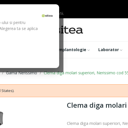
ilor inainte de efectuarea platii.
-ului si pentru
 Alegerea ta se aplica
trumentar
Optica
Implantologie
Laborator
Gama Nerissimo
Clema diga molari superiori, Nerissimo cod 
 States).
Clema diga molari
Clema diga molari superiori, N