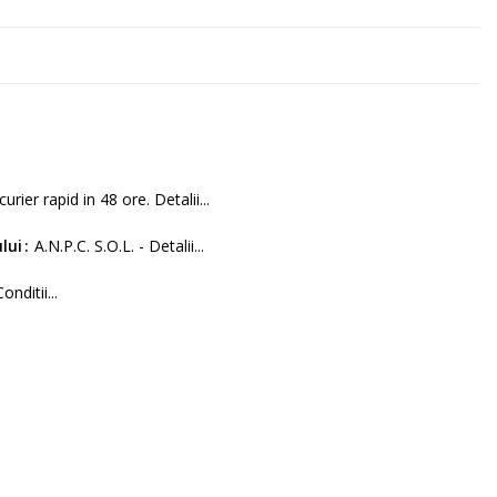
curier rapid in 48 ore. Detalii...
lui
A.N.P.C. S.O.L. - Detalii...
Conditii...