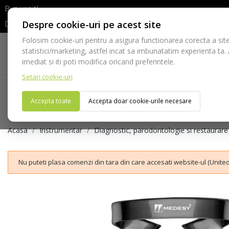
Bun venit!
Despre cookie-uri pe acest site
Dupa efectuarea comenzii va rugam sa asteptati confirmarea stocur
Folosim cookie-uri pentru a asigura functionarea corecta a site
Telefon:
statistici/marketing, astfel incat sa imbunatatim experienta ta.
021-528 03 23
imediat si iti poti modifica oricand preferintele.
Setari cookie-uri
Acasa
Consumabile
Echipamente
Ins
Accepta toate
Accepta doar cookie-urile necesare
Acasa
Instrumentar
Diagnostic, parodontologie si restaurare
Nu puteti plasa comenzi din tara din care accesati website-ul (United