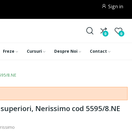
Sign in
0
0
Freze
Cursuri
Despre Noi
Contact
5595/8.NE
 superiori, Nerissimo cod 5595/8.NE
erissimo