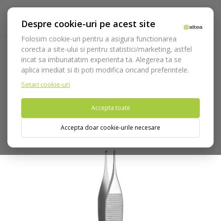
Despre cookie-uri pe acest site
Folosim cookie-uri pentru a asigura functionarea
corecta a site-ului si pentru statistici/marketing, astfel
incat sa imbunatatim experienta ta. Alegerea ta se
Acasa
Instrumentar
Chirurgie si implantologie
Pense
aplica imediat si iti poti modifica oricand preferintele.
anatomice si chirurgicale
Pense chirurgicale
Pensa Micro
Adson cod 1012/OY
Setari cookie-uri
Accepta toate
Nu puteti plasa comenzi din tara din care accesati website-ul
(United States).
Accepta doar cookie-urile necesare