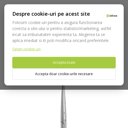
Despre cookie-uri pe acest site
Folosim cookie-uri pentru a asigura functionarea
corecta a site-ului si pentru statistici/marketing, astfel
incat sa imbunatatim experienta ta. Alegerea ta se
Acasa
Instrumentar
Chirurgie si implantologie
Foarfeci
aplica imediat si iti poti modifica oricand preferintele.
Foarfeca Metzenbaum cod 3524
Setari cookie-uri
Nu puteti plasa comenzi din tara din care accesati website-ul
Accepta toate
(United States).
Accepta doar cookie-urile necesare