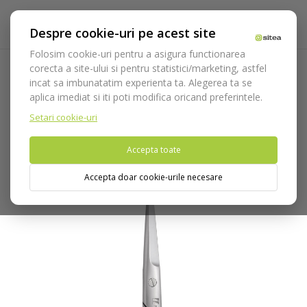
Despre cookie-uri pe acest site
Folosim cookie-uri pentru a asigura functionarea
corecta a site-ului si pentru statistici/marketing, astfel
incat sa imbunatatim experienta ta. Alegerea ta se
Acasa
Instrumentar
Chirurgie si implantologie
Foarfeci
aplica imediat si iti poti modifica oricand preferintele.
Foarfeca Mayo cod 3515
Setari cookie-uri
Nu puteti plasa comenzi din tara din care accesati website-ul
Accepta toate
(United States).
Accepta doar cookie-urile necesare