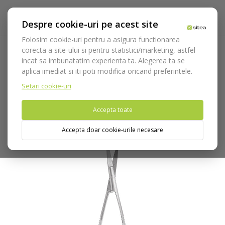
Despre cookie-uri pe acest site
Folosim cookie-uri pentru a asigura functionarea
corecta a site-ului si pentru statistici/marketing, astfel
incat sa imbunatatim experienta ta. Alegerea ta se
Acasa
Instrumentar
Chirurgie si implantologie
Foarfeci
aplica imediat si iti poti modifica oricand preferintele.
Foarfeca Noyes cod 3624
Setari cookie-uri
Nu puteti plasa comenzi din tara din care accesati website-ul
Accepta toate
(United States).
Accepta doar cookie-urile necesare