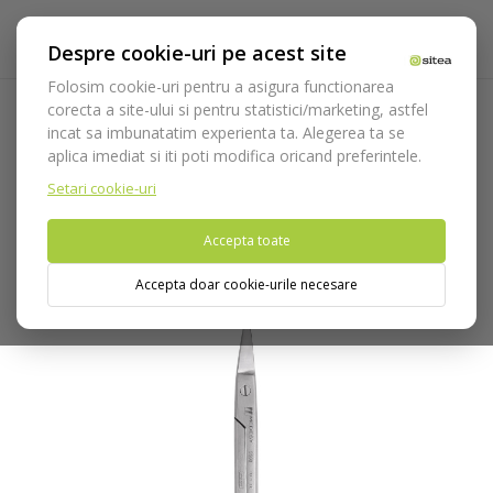
Despre cookie-uri pe acest site
Folosim cookie-uri pentru a asigura functionarea
corecta a site-ului si pentru statistici/marketing, astfel
incat sa imbunatatim experienta ta. Alegerea ta se
Acasa
Instrumentar
Chirurgie si implantologie
Foarfeci
aplica imediat si iti poti modifica oricand preferintele.
Foarfeca Dean angulata cod 3508
Setari cookie-uri
Nu puteti plasa comenzi din tara din care accesati website-ul
Accepta toate
(United States).
Accepta doar cookie-urile necesare