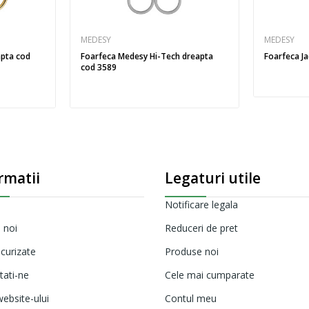
MEDESY
MEDESY
apta cod
Foarfeca Medesy Hi-Tech dreapta
Foarfeca J
cod 3589
rmatii
Legaturi utile
Notificare legala
 noi
Reduceri de pret
ecurizate
Produse noi
tati-ne
Cele mai cumparate
ebsite-ului
Contul meu