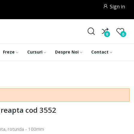
Sign in
0
0
Freze
Cursuri
Despre Noi
Contact
dreapta cod 3552
eapta, rotunda - 100mm