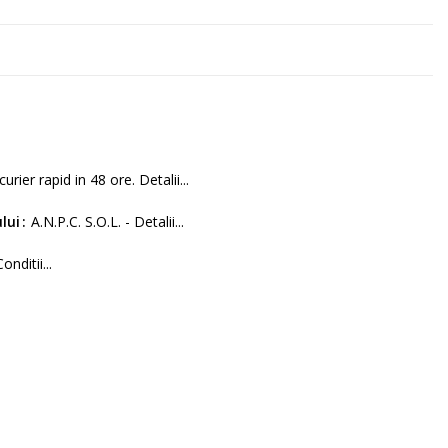
curier rapid in 48 ore. Detalii...
lui
A.N.P.C. S.O.L. - Detalii...
Conditii...