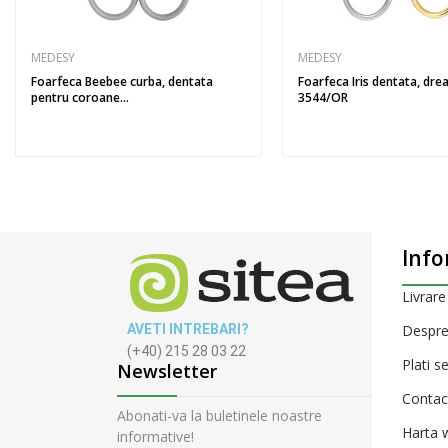
MEDESY
MEDESY
Foarfeca Beebee curba, dentata
Foarfeca Iris dentata, dre
pentru coroane...
3544/OR
Info
Livrare
AVETI INTREBARI?
Despre
(+40) 215 28 03 22
Plati s
Newsletter
Contac
Abonati-va la buletinele noastre
Harta w
informative!