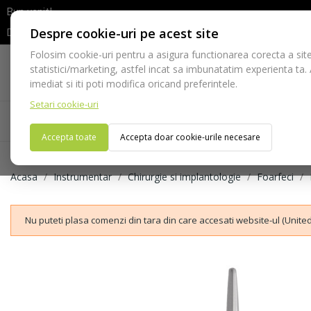
Bun venit!
Despre cookie-uri pe acest site
Dupa efectuarea comenzii va rugam sa asteptati confirmarea stocur
Folosim cookie-uri pentru a asigura functionarea corecta a site
Telefon:
statistici/marketing, astfel incat sa imbunatatim experienta ta.
021-528 03 23
imediat si iti poti modifica oricand preferintele.
Setari cookie-uri
Acasa
Consumabile
Echipamente
Ins
Accepta toate
Accepta doar cookie-urile necesare
Acasa
Instrumentar
Chirurgie si implantologie
Foarfeci
Nu puteti plasa comenzi din tara din care accesati website-ul (United