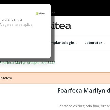
ilor inainte de efectuarea platii.
-ului si pentru
 Alegerea ta se aplica
trumentar
Optica
Implantologie
Laborator
Foarfeca Marilyn dreapta cod 3552
 States).
Foarfeca Marilyn 
Foarfeca chirurgicala fina, dr