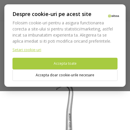
Despre cookie-uri pe acest site
Folosim cookie-uri pentru a asigura functionarea
corecta a site-ului si pentru statistici/marketing, astfel
incat sa imbunatatim experienta ta. Alegerea ta se
Acasa
Instrumentar
Diagnostic, parodontologie si
aplica imediat si iti poti modifica oricand preferintele.
restaurare
Restaurare
Ablatie
Ansa cod 4569/3
Setari cookie-uri
Nu puteti plasa comenzi din tara din care accesati website-ul
Accepta toate
(United States).
Accepta doar cookie-urile necesare