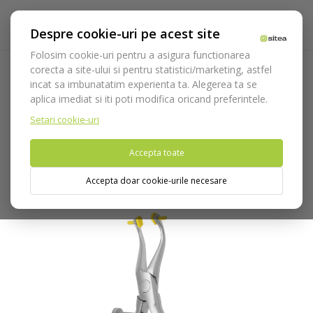
Despre cookie-uri pe acest site
Folosim cookie-uri pentru a asigura functionarea
corecta a site-ului si pentru statistici/marketing, astfel
incat sa imbunatatim experienta ta. Alegerea ta se
Acasa
Instrumentar
Diagnostic, parodontologie si
aplica imediat si iti poti modifica oricand preferintele.
restaurare
Restaurare
Ablatie
Cleste scos coroane cod
4562
Setari cookie-uri
Accepta toate
Nu puteti plasa comenzi din tara din care accesati website-ul
(United States).
Accepta doar cookie-urile necesare