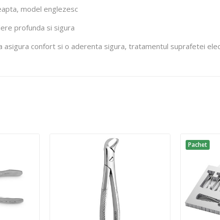
dreapta, model englezesc
dere profunda si sigura
 asigura confort si o aderenta sigura, tratamentul suprafetei elect
Pachet