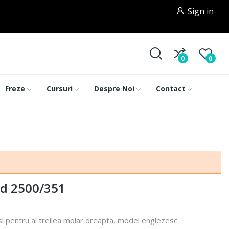
Sign in
0
0
Freze
Cursuri
Despre Noi
Contact
od 2500/351
si pentru al treilea molar dreapta, model englezesc