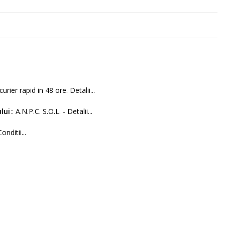
curier rapid in 48 ore. Detalii...
lui
A.N.P.C. S.O.L. - Detalii...
Conditii...