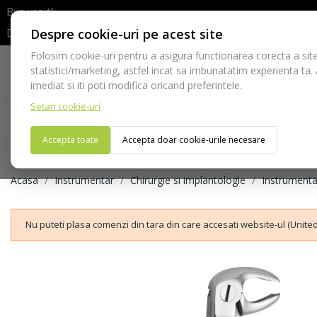
Bun venit!
Despre cookie-uri pe acest site
Dupa efectuarea comenzii va rugam sa asteptati confirmarea stocur
Folosim cookie-uri pentru a asigura functionarea corecta a site
Telefon:
statistici/marketing, astfel incat sa imbunatatim experienta ta.
021-528 03 23
imediat si iti poti modifica oricand preferintele.
Setari cookie-uri
Acasa
Consumabile
Echipamente
Ins
Accepta toate
Accepta doar cookie-urile necesare
Acasa
Instrumentar
Chirurgie si implantologie
Instrumenta
Nu puteti plasa comenzi din tara din care accesati website-ul (United