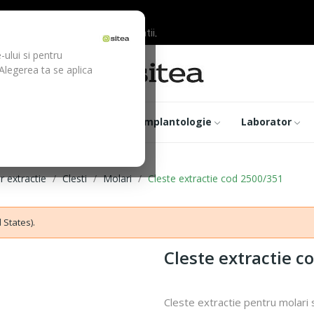
ilor inainte de efectuarea platii.
-ului si pentru
 Alegerea ta se aplica
trumentar
Optica
Implantologie
Laborator
r extractie
Clesti
Molari
Cleste extractie cod 2500/351
 States).
Cleste extractie c
Cleste extractie pentru molari 