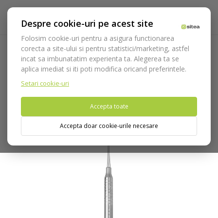
Despre cookie-uri pe acest site
Folosim cookie-uri pentru a asigura functionarea
corecta a site-ului si pentru statistici/marketing, astfel
incat sa imbunatatim experienta ta. Alegerea ta se
Acasa
Instrumentar
Instrumentar ortodontie
aplica imediat si iti poti modifica oricand preferintele.
Instrumente ligaturi
Instrument ligaturi cod 672/10.HL8
Setari cookie-uri
Nu puteti plasa comenzi din tara din care accesati website-ul
Accepta toate
(United States).
Accepta doar cookie-urile necesare