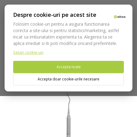
Despre cookie-uri pe acest site
Folosim cookie-uri pentru a asigura functionarea
corecta a site-ului si pentru statistici/marketing, astfel
incat sa imbunatatim experienta ta. Alegerea ta se
Acasa
Instrumentar
Diagnostic, parodontologie si
aplica imediat si iti poti modifica oricand preferintele.
restaurare
Restaurare
Instrumente modelare/compozit
Instrument dublu modelare obturatii Hollenback H1 cod 466/1
Setari cookie-uri
Accepta toate
Nu puteti plasa comenzi din tara din care accesati website-ul
(United States).
Accepta doar cookie-urile necesare