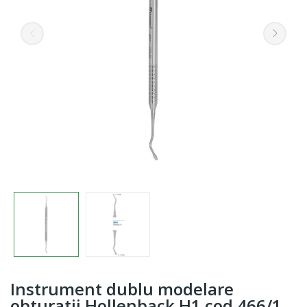
Instrument dublu modelare
obturatii Hollenback H1 cod 466/1