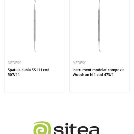
MEDESY
MEDESY
Spatula dubla SS111 cod
Instrument modelat compozit
507/11
Woodson N.1 cod 473/1