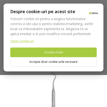
Despre cookie-uri pe acest site
Folosim cookie-uri pentru a asigura functionarea
corecta a site-ului si pentru statistici/marketing, astfel
incat sa imbunatatim experienta ta. Alegerea ta se
Acasa
Instrumentar
Diagnostic, parodontologie si
aplica imediat si iti poti modifica oricand preferintele.
restaurare
Restaurare
Instrumente pentru fire de retractie
Instrument fir cod 585/81
Setari cookie-uri
Accepta toate
Nu puteti plasa comenzi din tara din care accesati website-ul
(United States).
Accepta doar cookie-urile necesare