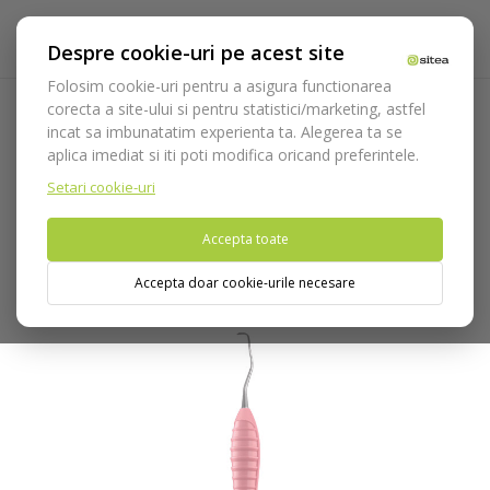
Despre cookie-uri pe acest site
Folosim cookie-uri pentru a asigura functionarea
corecta a site-ului si pentru statistici/marketing, astfel
incat sa imbunatatim experienta ta. Alegerea ta se
Acasa
Instrumentar
Diagnostic, parodontologie si
aplica imediat si iti poti modifica oricand preferintele.
restaurare
Gama Levante
Chiureta parodontala Langer
LEVANTE cod 626/4.SL
Setari cookie-uri
Accepta toate
Nu puteti plasa comenzi din tara din care accesati website-ul
(United States).
Accepta doar cookie-urile necesare