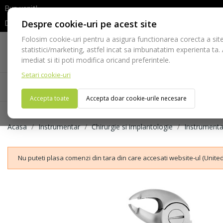
Bun venit!
Despre cookie-uri pe acest site
Dupa efectuarea comenzii va rugam sa asteptati confirmarea stocur
Folosim cookie-uri pentru a asigura functionarea corecta a site
Telefon:
statistici/marketing, astfel incat sa imbunatatim experienta ta.
021-528 03 23
imediat si iti poti modifica oricand preferintele.
Setari cookie-uri
Acasa
Consumabile
Echipamente
Ins
Accepta toate
Accepta doar cookie-urile necesare
Acasa
Instrumentar
Chirurgie si implantologie
Instrumenta
Nu puteti plasa comenzi din tara din care accesati website-ul (United