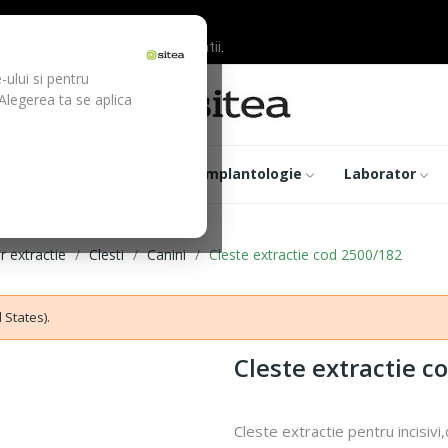
ilor inainte de efectuarea platii.
-ului si pentru
 Alegerea ta se aplica
trumentar
Optica
Implantologie
Laborator
r extractie
Clesti
Canini
Cleste extractie cod 2500/182
 States).
Cleste extractie c
Cleste extractie pentru incisivi