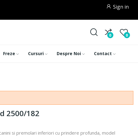
Sign in
0
0
Freze
Cursuri
Despre Noi
Contact
od 2500/182
,canini si premolari inferiori cu prindere profunda, model