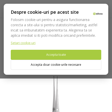
Despre cookie-uri pe acest site
Folosim cookie-uri pentru a asigura functionarea
corecta a site-ului si pentru statistici/marketing, astfel
incat sa imbunatatim experienta ta. Alegerea ta se
Acasa
Instrumentar
Chirurgie si implantologie
Pense
aplica imediat si iti poti modifica oricand preferintele.
anatomice si chirurgicale
Pense chirurgicale
Pensa
Semken Cod 1035/0,6-OY
Setari cookie-uri
Accepta toate
Nu puteti plasa comenzi din tara din care accesati website-ul
(United States).
Accepta doar cookie-urile necesare