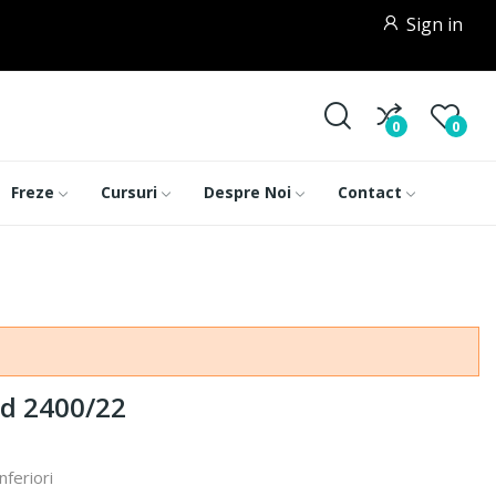
Sign in
0
0
Freze
Cursuri
Despre Noi
Contact
od 2400/22
nferiori