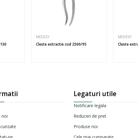
MEDESY
MEDESY
/130
Cleste extractie cod 2500/95
Cleste ext
rmatii
Legaturi utile
Notificare legala
 noi
Reduceri de pret
ecurizate
Produse noi
tati-ne
Cele mai cumparate