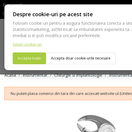
Bun venit!
Despre cookie-uri pe acest site
Dupa efectuarea comenzii va rugam sa asteptati confirmarea stocur
Folosim cookie-uri pentru a asigura functionarea corecta a site
Telefon:
statistici/marketing, astfel incat sa imbunatatim experienta ta.
021-528 03 23
imediat si iti poti modifica oricand preferintele.
Setari cookie-uri
Acasa
Consumabile
Echipamente
Ins
Accepta toate
Accepta doar cookie-urile necesare
Acasa
Instrumentar
Chirurgie si implantologie
Instrumenta
Nu puteti plasa comenzi din tara din care accesati website-ul (United