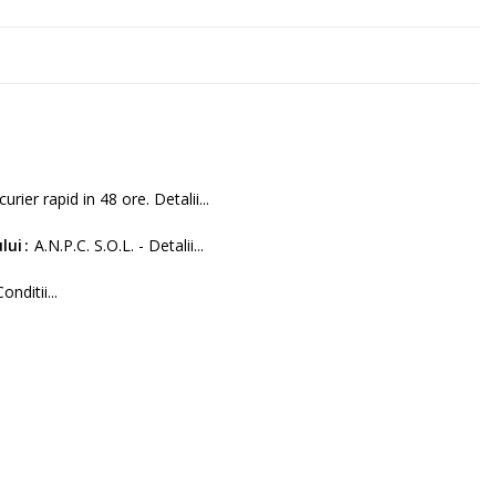
curier rapid in 48 ore. Detalii...
lui
A.N.P.C. S.O.L. - Detalii...
Conditii...