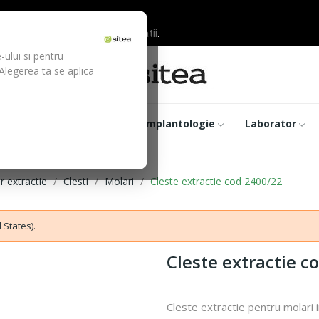
ilor inainte de efectuarea platii.
-ului si pentru
 Alegerea ta se aplica
trumentar
Optica
Implantologie
Laborator
r extractie
Clesti
Molari
Cleste extractie cod 2400/22
 States).
Cleste extractie c
Cleste extractie pentru molari i