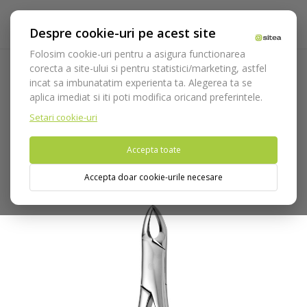
Despre cookie-uri pe acest site
Folosim cookie-uri pentru a asigura functionarea
corecta a site-ului si pentru statistici/marketing, astfel
incat sa imbunatatim experienta ta. Alegerea ta se
Acasa
Instrumentar
Chirurgie si implantologie
aplica imediat si iti poti modifica oricand preferintele.
Instrumentar extractie
Clesti
Canini
Cleste extractie cod
2650/150
Setari cookie-uri
Accepta toate
Nu puteti plasa comenzi din tara din care accesati website-ul
(United States).
Accepta doar cookie-urile necesare