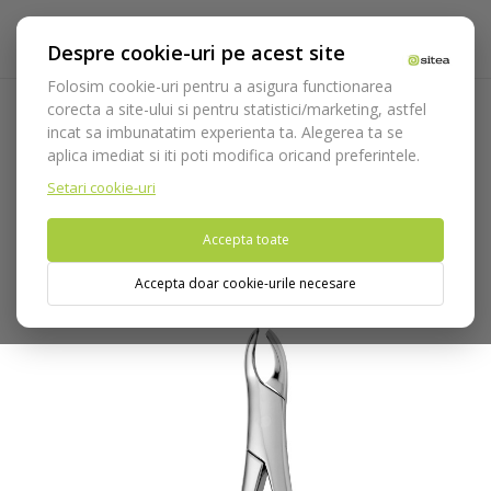
Despre cookie-uri pe acest site
Folosim cookie-uri pentru a asigura functionarea
corecta a site-ului si pentru statistici/marketing, astfel
incat sa imbunatatim experienta ta. Alegerea ta se
Acasa
Instrumentar
Chirurgie si implantologie
aplica imediat si iti poti modifica oricand preferintele.
Instrumentar extractie
Clesti
Molari
Cleste extractie cod
2650/18-R
Setari cookie-uri
Accepta toate
Nu puteti plasa comenzi din tara din care accesati website-ul
(United States).
Accepta doar cookie-urile necesare