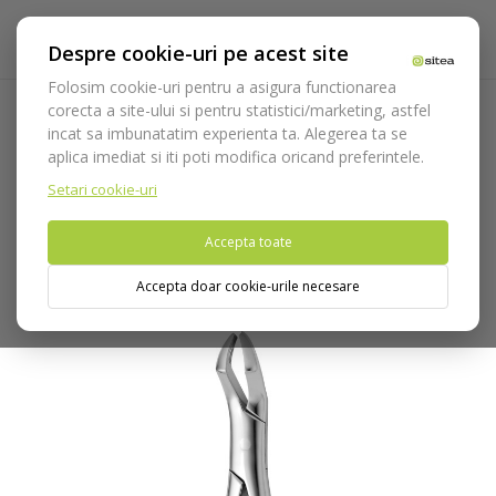
Despre cookie-uri pe acest site
Folosim cookie-uri pentru a asigura functionarea
corecta a site-ului si pentru statistici/marketing, astfel
incat sa imbunatatim experienta ta. Alegerea ta se
Acasa
Instrumentar
Chirurgie si implantologie
aplica imediat si iti poti modifica oricand preferintele.
Instrumentar extractie
Clesti
Molari
Cleste extractie cod
2650/53-R
Setari cookie-uri
Accepta toate
Nu puteti plasa comenzi din tara din care accesati website-ul
(United States).
Accepta doar cookie-urile necesare