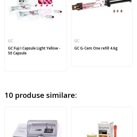
GC
GC
GC Fuji I Capsule Light Yellow -
GC G-Cem One refill 4.6g
50 Capsule
10 produse similare: