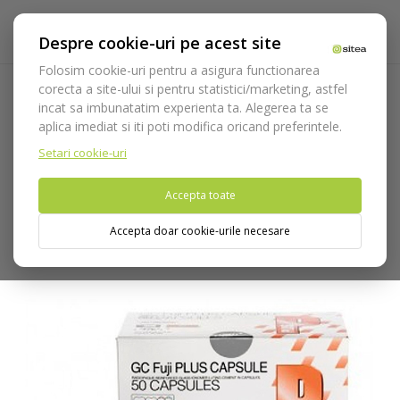
Despre cookie-uri pe acest site
Folosim cookie-uri pentru a asigura functionarea
corecta a site-ului si pentru statistici/marketing, astfel
incat sa imbunatatim experienta ta. Alegerea ta se
Acasa
Consumabile
Protetica
Cimenturi definitive
GC
aplica imediat si iti poti modifica oricand preferintele.
Fuji Plus Capsule A3 - 50 Capsule
Setari cookie-uri
Nu puteti plasa comenzi din tara din care accesati website-ul
Accepta toate
(United States).
Accepta doar cookie-urile necesare