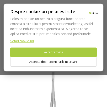
Despre cookie-uri pe acest site
Folosim cookie-uri pentru a asigura functionarea
corecta a site-ului si pentru statistici/marketing, astfel
incat sa imbunatatim experienta ta. Alegerea ta se
Acasa
Instrumentar
Chirurgie si implantologie
aplica imediat si iti poti modifica oricand preferintele.
Instrumentar extractie
Elevatoare / Luxatoare
Elevator
cod 680/6
Setari cookie-uri
Accepta toate
Nu puteti plasa comenzi din tara din care accesati website-ul
(United States).
Accepta doar cookie-urile necesare