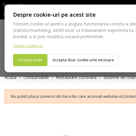
Bun venit!
Despre cookie-uri pe acest site
Dupa efectuarea comenzii va rugam sa asteptati confirmarea stocur
Folosim cookie-uri pentru a asigura functionarea corecta a site
Telefon:
statistici/marketing, astfel incat sa imbunatatim experienta ta.
021-528 03 23
imediat si iti poti modifica oricand preferintele.
Setari cookie-uri
Acasa
Consumabile
Echipamente
Ins
Accepta toate
Accepta doar cookie-urile necesare
Acasa
Consumabile
Restaurare coronara
Sisteme de matri
Nu puteti plasa comenzi din tara din care accesati website-ul (United