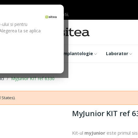
ilor inainte de efectuarea platii.
-ului si pentru
 Alegerea ta se aplica
trumentar
Optica
Implantologie
Laborator
ci
MyJunior KIT ref 6330
 States).
MyJunior KIT ref 
Kit-ul
myJunior
este primul sis