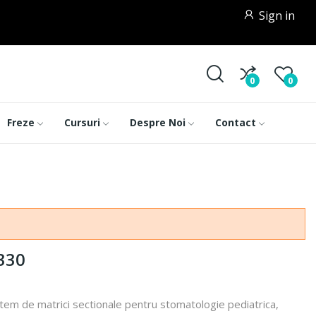
Sign in
0
0
Freze
Cursuri
Despre Noi
Contact
6330
tem de matrici sectionale pentru stomatologie pediatrica,