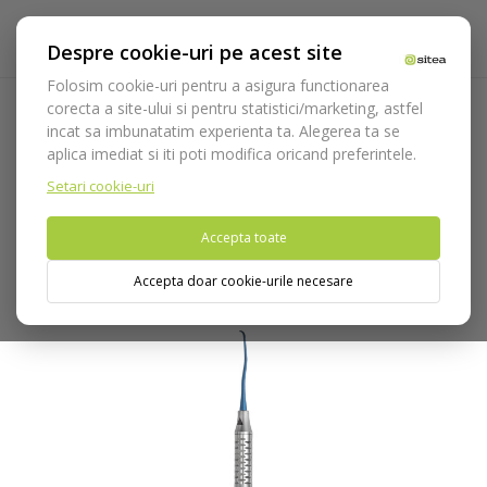
Despre cookie-uri pe acest site
Folosim cookie-uri pentru a asigura functionarea
corecta a site-ului si pentru statistici/marketing, astfel
incat sa imbunatatim experienta ta. Alegerea ta se
Acasa
Instrumentar
Diagnostic, parodontologie si
aplica imediat si iti poti modifica oricand preferintele.
restaurare
Parodontologie
Chiurete/Scalers din Titan
Chiureta Gracey short cod 669/1-2Ti.HL8
Setari cookie-uri
Accepta toate
Nu puteti plasa comenzi din tara din care accesati website-ul
(United States).
Accepta doar cookie-urile necesare