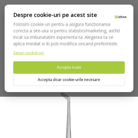
Despre cookie-uri pe acest site
Folosim cookie-uri pentru a asigura functionarea
corecta a site-ului si pentru statistici/marketing, astfel
incat sa imbunatatim experienta ta. Alegerea ta se
Acasa
Instrumentar
Chirurgie si implantologie
aplica imediat si iti poti modifica oricand preferintele.
Instrumentar extractie
Elevatoare / Luxatoare
Elevator
London Hospital cod 797/3
Setari cookie-uri
Accepta toate
Nu puteti plasa comenzi din tara din care accesati website-ul
(United States).
Accepta doar cookie-urile necesare