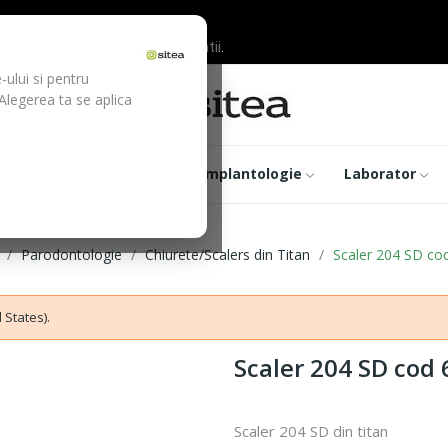
ilor inainte de efectuarea platii.
-ului si pentru
 Alegerea ta se aplica
trumentar
Optica
Implantologie
Laborator
Parodontologie
Chiurete/Scalers din Titan
Scaler 204 SD co
 States).
Scaler 204 SD cod
Scaler 204 SD din titan