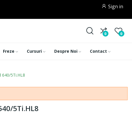
Sign in
0
0
Freze
Cursuri
Despre Noi
Contact
d 640/5Ti.HL8
 640/5Ti.HL8