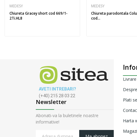
MEDESY
MEDESY
Chiureta Gracey short cod 669/1-
Chiureta parodontala Col
2Ti.HL8
cod...
Info
Livrare
AVETI INTREBARI?
Despre
(+40) 215 28 03 22
Plati s
Newsletter
Contac
Abonati-va la buletinele noastre
Harta w
informative!
Magaz
Ma abonez