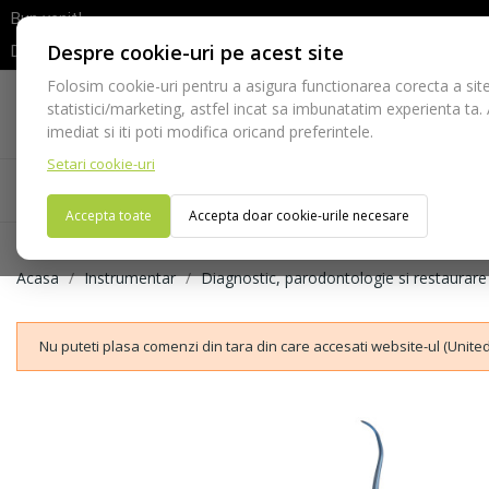
Bun venit!
Despre cookie-uri pe acest site
Dupa efectuarea comenzii va rugam sa asteptati confirmarea stocur
Folosim cookie-uri pentru a asigura functionarea corecta a site
Telefon:
statistici/marketing, astfel incat sa imbunatatim experienta ta.
021-528 03 23
imediat si iti poti modifica oricand preferintele.
Setari cookie-uri
Acasa
Consumabile
Echipamente
Ins
Accepta toate
Accepta doar cookie-urile necesare
Acasa
Instrumentar
Diagnostic, parodontologie si restaurare
Nu puteti plasa comenzi din tara din care accesati website-ul (United