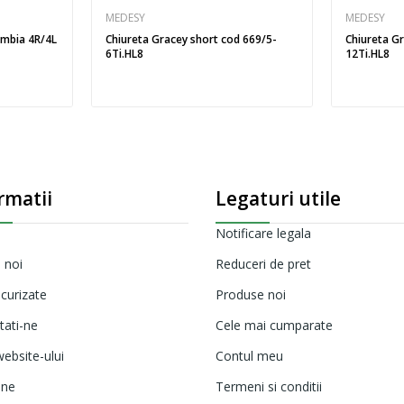
MEDESY
MEDESY
umbia 4R/4L
Chiureta Gracey short cod 669/5-
Chiureta G
6Ti.HL8
12Ti.HL8
rmatii
Legaturi utile
Notificare legala
 noi
Reduceri de pret
ecurizate
Produse noi
tati-ne
Cele mai cumparate
ebsite-ului
Contul meu
ine
Termeni si conditii