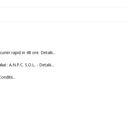
curier rapid in 48 ore. Detalii...
lui
A.N.P.C. S.O.L. - Detalii...
Conditii...