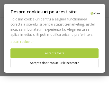
Despre cookie-uri pe acest site
Folosim cookie-uri pentru a asigura functionarea
corecta a site-ului si pentru statistici/marketing, astfel
incat sa imbunatatim experienta ta. Alegerea ta se
Acasa
Consumabile
Freze
Polishers
Pufuri/periute
aplica imediat si iti poti modifica oricand preferintele.
Periuță polisher din păr de cal cod: AR9463.104.190
Setari cookie-uri
Nu puteti plasa comenzi din tara din care accesati website-ul
Accepta toate
(United States).
Accepta doar cookie-urile necesare