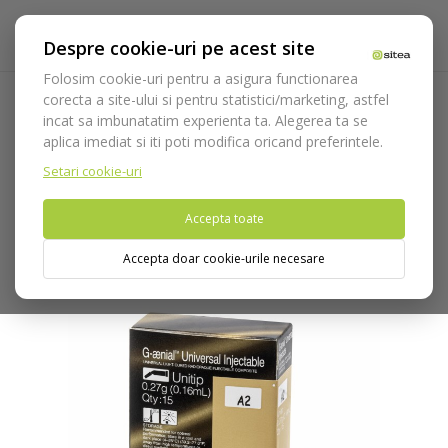
Despre cookie-uri pe acest site
Folosim cookie-uri pentru a asigura functionarea
corecta a site-ului si pentru statistici/marketing, astfel
incat sa imbunatatim experienta ta. Alegerea ta se
Acasa
Consumabile
Restaurare coronara
Compozite
aplica imediat si iti poti modifica oricand preferintele.
Fotopolimerizabile
GC G-aenial Universal Injectable Unitip
Setari cookie-uri
Nu puteti plasa comenzi din tara din care accesati website-ul
Accepta toate
(United States).
Accepta doar cookie-urile necesare