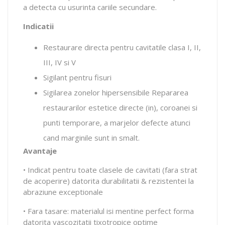
a detecta cu usurinta cariile secundare.
Indicatii
Restaurare directa pentru cavitatile clasa I, II,
III, IV si V
Sigilant pentru fisuri
Sigilarea zonelor hipersensibile Repararea
restaurarilor estetice directe (in), coroanei si
punti temporare, a marjelor defecte atunci
cand marginile sunt in smalt.
Avantaje
• Indicat pentru toate clasele de cavitati (fara strat
de acoperire) datorita durabilitatii & rezistentei la
abraziune exceptionale
• Fara tasare: materialul isi mentine perfect forma
datorita vascozitatii tixotropice optime