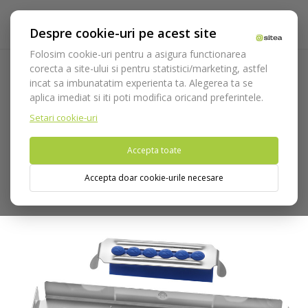
Despre cookie-uri pe acest site
Folosim cookie-uri pentru a asigura functionarea
corecta a site-ului si pentru statistici/marketing, astfel
incat sa imbunatatim experienta ta. Alegerea ta se
Acasa
Instrumentar
Chirurgie si implantologie
Chiurete
aplica imediat si iti poti modifica oricand preferintele.
alveolare
Kit Chiurete alveolare cod 660/Kit.HL8
Setari cookie-uri
Nu puteti plasa comenzi din tara din care accesati website-ul
Accepta toate
(United States).
Accepta doar cookie-urile necesare
Pachet