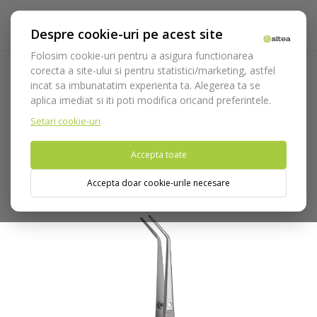
Despre cookie-uri pe acest site
Folosim cookie-uri pentru a asigura functionarea
corecta a site-ului si pentru statistici/marketing, astfel
incat sa imbunatatim experienta ta. Alegerea ta se
Acasa
Instrumentar
Diagnostic, parodontologie si
aplica imediat si iti poti modifica oricand preferintele.
restaurare
Diagnostic
Pense dentare
Pensa dentara
Flagg cod 1023
Setari cookie-uri
Accepta toate
Nu puteti plasa comenzi din tara din care accesati website-ul
(United States).
Accepta doar cookie-urile necesare