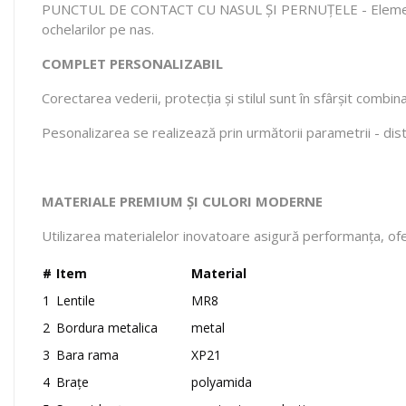
PUNCTUL DE CONTACT CU NASUL ȘI PERNUȚELE - Elementul din
ochelarilor pe nas.
COMPLET PERSONALIZABIL
Corectarea vederii, protecția și stilul sunt în sfârșit combin
Pesonalizarea se realizează prin următorii parametrii - dist
MATERIALE PREMIUM ȘI CULORI MODERNE
Utilizarea materialelor inovatoare asigură performanța, ofe
#
Item
Material
1
Lentile
MR8
2
Bordura metalica
metal
3
Bara rama
XP21
4
Brațe
polyamida