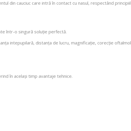
 cauciuc care intră în contact cu nasul, respectând principiile
ate într-o singură soluție perfectă.
anța intepupilară, distanța de lucru, magnificație, corecție oftalmo
rind în același timp avantaje tehnice.