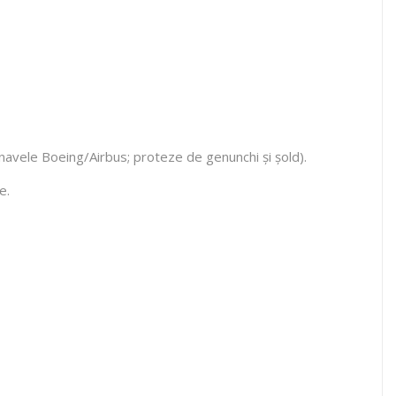
eronavele Boeing/Airbus; proteze de genunchi și șold).
e.