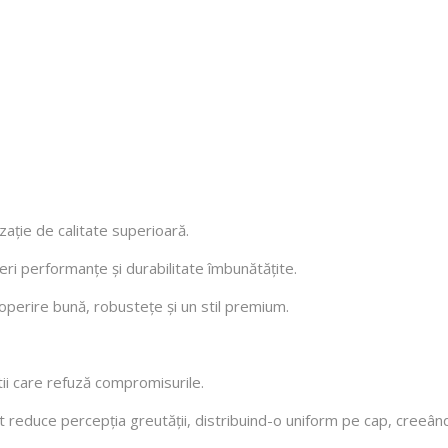
zație de calitate superioară.
eri performanțe și durabilitate îmbunătățite.
ire bună, robustețe și un stil premium.
tii care refuză compromisurile.
et reduce percepția greutății, distribuind-o uniform pe cap, creeâ