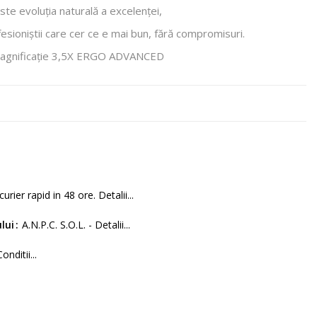
ste evoluția naturală a excelenței,
esioniștii care cer ce e mai bun, fără compromisuri.
agnificație 3,5X ERGO ADVANCED
curier rapid in 48 ore. Detalii...
lui
A.N.P.C. S.O.L. - Detalii...
Conditii...