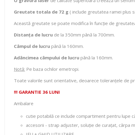
O gravură laser
de calitate superioară creează un sentim
Greutate totala de 72 g
( include greutatea ramei plus si
Această greutate se poate modifica în funcție de greutatea 
Distanța de lucru
de la 350mm până la 700mm.
Câmpul de lucru
până la 160mm.
Adâncimea câmpului de lucru
până la 160mm.
Notă:
Pe baza ochilor emetropi.
Toate valorile sunt orientative, deoarece toleranțele de produ
!!! GARANTIE 36 LUNI
Ambalare
cutie potabilă ce include compartiment pentru lupe câ
accesorii - strap adjuster, soluție de curațat, cârpa 
IFU + GHID UTILIZARE