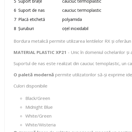
5
Suport brațe
cauciuc termoplastic
6
Suport de nas
cauciuc termoplastic
7
Placă etichetă
polyamida
8
Șuruburi
oțel inoxidabil
Bordura metalică permite utilizarea lentilelor RX și oferău
MATERIAL PLASTIC XP21
- Unic în domeniul ochelarilor și 
Suportul de nas este realizat din cauciuc temoplastic, un cauci
O paletă modernă
permite utilizatorilor să-și exprime id
Culori disponibile
Black/Green
Midnight Blue
White/Green
White/Wisteria