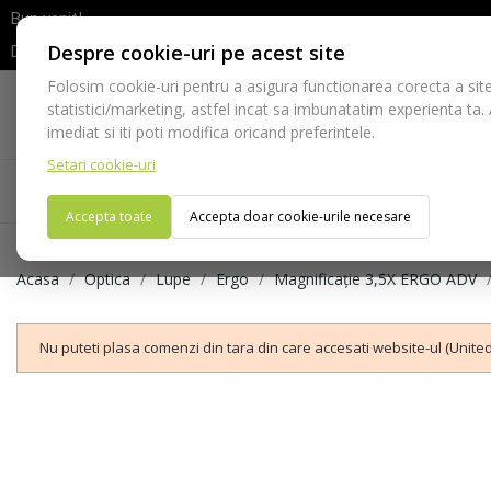
Bun venit!
Despre cookie-uri pe acest site
Dupa efectuarea comenzii va rugam sa asteptati confirmarea stocur
Folosim cookie-uri pentru a asigura functionarea corecta a site
Telefon:
statistici/marketing, astfel incat sa imbunatatim experienta ta.
021-528 03 23
imediat si iti poti modifica oricand preferintele.
Setari cookie-uri
Acasa
Consumabile
Echipamente
Ins
Accepta toate
Accepta doar cookie-urile necesare
Acasa
Optica
Lupe
Ergo
Magnificație 3,5X ERGO ADV
Nu puteti plasa comenzi din tara din care accesati website-ul (United