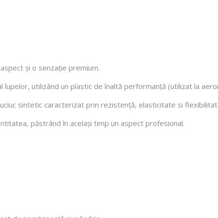
n aspect și o senzație premium.
al lupelor, utilizând un plastic de înaltă performanță (utilizat la a
uc sintetic caracterizat prin rezistență, elasticitate si flexibilitat
entitatea, păstrând în același timp un aspect profesional.