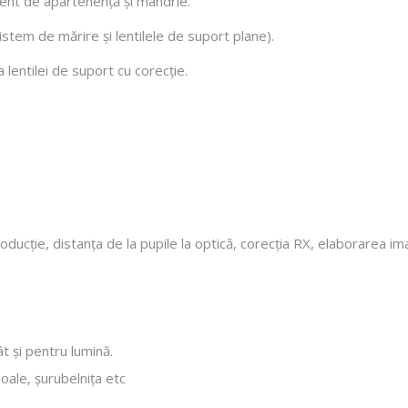
ent de apartenență și mândrie.
stem de mărire și lentilele de suport plane).
lentilei de suport cu corecție.
cție, distanța de la pupile la optică, corecția RX, elaborarea imagin
t și pentru lumină.
moale, șurubelnița etc