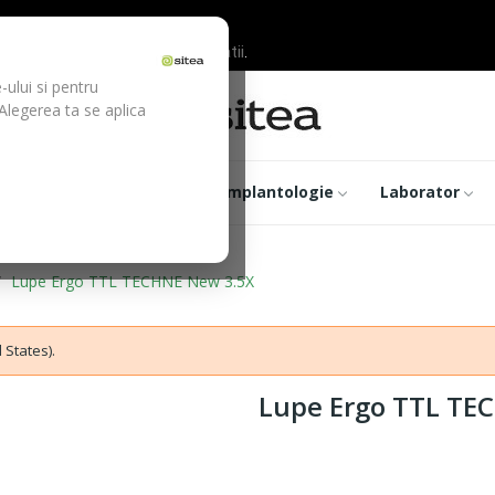
ilor inainte de efectuarea platii.
-ului si pentru
 Alegerea ta se aplica
trumentar
Optica
Implantologie
Laborator
Lupe Ergo TTL TECHNE New 3.5X
 States).
Lupe Ergo TTL TE