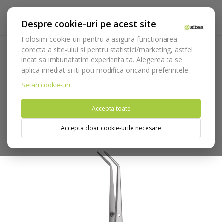
Despre cookie-uri pe acest site
Folosim cookie-uri pentru a asigura functionarea
corecta a site-ului si pentru statistici/marketing, astfel
incat sa imbunatatim experienta ta. Alegerea ta se
Acasa
Instrumentar
Diagnostic, parodontologie si
aplica imediat si iti poti modifica oricand preferintele.
restaurare
Diagnostic
Pense dentare
Pensa dentara
Flagg cod 1123
Setari cookie-uri
Accepta toate
Nu puteti plasa comenzi din tara din care accesati website-ul
(United States).
Accepta doar cookie-urile necesare