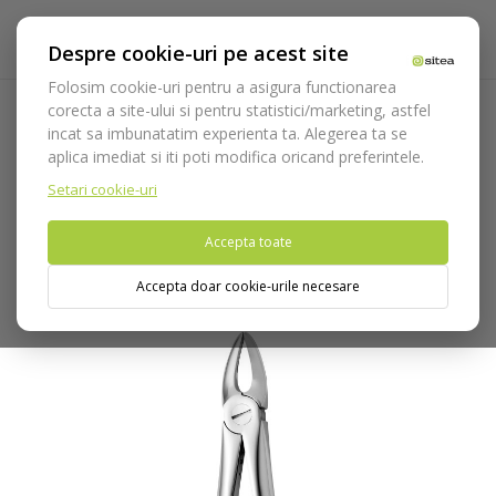
Despre cookie-uri pe acest site
Folosim cookie-uri pentru a asigura functionarea
corecta a site-ului si pentru statistici/marketing, astfel
incat sa imbunatatim experienta ta. Alegerea ta se
Acasa
Instrumentar
Chirurgie si implantologie
aplica imediat si iti poti modifica oricand preferintele.
Instrumentar extractie
Clesti
Radacini
Cleste extractie
copii cod 2500/29-S
Setari cookie-uri
Accepta toate
Nu puteti plasa comenzi din tara din care accesati website-ul
(United States).
Accepta doar cookie-urile necesare