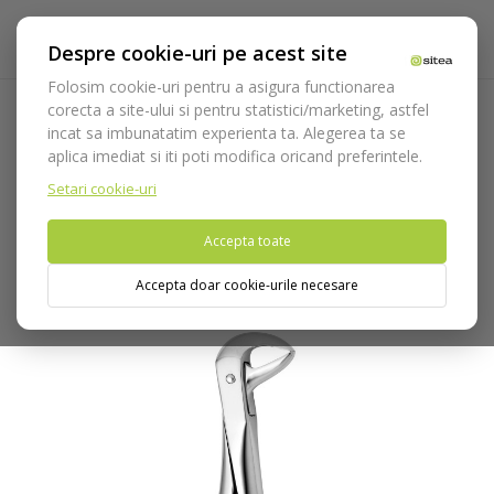
Despre cookie-uri pe acest site
Folosim cookie-uri pentru a asigura functionarea
corecta a site-ului si pentru statistici/marketing, astfel
incat sa imbunatatim experienta ta. Alegerea ta se
Acasa
Instrumentar
Chirurgie si implantologie
aplica imediat si iti poti modifica oricand preferintele.
Instrumentar extractie
Clesti
Incisivi
Cleste extractie
copii cod 2500/123
Setari cookie-uri
Accepta toate
Nu puteti plasa comenzi din tara din care accesati website-ul
(United States).
Accepta doar cookie-urile necesare