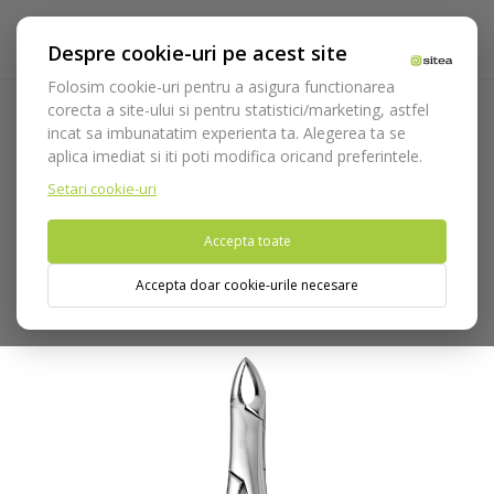
Despre cookie-uri pe acest site
Folosim cookie-uri pentru a asigura functionarea
corecta a site-ului si pentru statistici/marketing, astfel
incat sa imbunatatim experienta ta. Alegerea ta se
Acasa
Instrumentar
Chirurgie si implantologie
aplica imediat si iti poti modifica oricand preferintele.
Instrumentar extractie
Clesti
Canini
Cleste extractie
copii cod 2650/150 PEDO
Setari cookie-uri
Accepta toate
Nu puteti plasa comenzi din tara din care accesati website-ul
(United States).
Accepta doar cookie-urile necesare