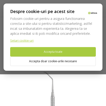
Despre cookie-uri pe acest site
Folosim cookie-uri pentru a asigura functionarea
corecta a site-ului si pentru statistici/marketing, astfel
incat sa imbunatatim experienta ta. Alegerea ta se
Acasa
Instrumentar
Chirurgie si implantologie
Chiurete
aplica imediat si iti poti modifica oricand preferintele.
sinus lift
Chiurete sinus lift Medesy
Instrument sinus/lift
cod 1304/907
Setari cookie-uri
Accepta toate
Nu puteti plasa comenzi din tara din care accesati website-ul
(United States).
Accepta doar cookie-urile necesare