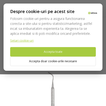
Despre cookie-uri pe acest site
Folosim cookie-uri pentru a asigura functionarea
corecta a site-ului si pentru statistici/marketing, astfel
incat sa imbunatatim experienta ta. Alegerea ta se
Acasa
Instrumentar
Diagnostic, parodontologie si
aplica imediat si iti poti modifica oricand preferintele.
restaurare
Restaurare
Instrumente modelare/compozit
Spatula dubla Goldstein N.4 cod 492/4
Setari cookie-uri
Accepta toate
Nu puteti plasa comenzi din tara din care accesati website-ul
(United States).
Accepta doar cookie-urile necesare