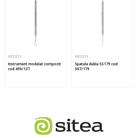
MEDESY
MEDESY
Instrument modelat compozit
Spatula dubla SS179 cod
cod 499/13T
507/179