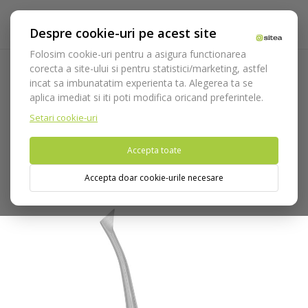
Despre cookie-uri pe acest site
Folosim cookie-uri pentru a asigura functionarea
corecta a site-ului si pentru statistici/marketing, astfel
incat sa imbunatatim experienta ta. Alegerea ta se
Acasa
Instrumentar
Chirurgie si implantologie
aplica imediat si iti poti modifica oricand preferintele.
Instrumentar extractie
Elevatoare / Luxatoare
Elevator W
Barry cod 780/1
Setari cookie-uri
Accepta toate
Nu puteti plasa comenzi din tara din care accesati website-ul
(United States).
Accepta doar cookie-urile necesare