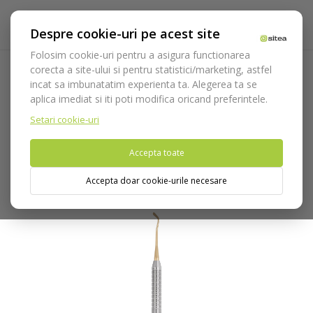
Despre cookie-uri pe acest site
Folosim cookie-uri pentru a asigura functionarea
corecta a site-ului si pentru statistici/marketing, astfel
incat sa imbunatatim experienta ta. Alegerea ta se
Acasa
Instrumentar
Diagnostic, parodontologie si
aplica imediat si iti poti modifica oricand preferintele.
restaurare
Restaurare
Instrumente modelare/compozit
Spatula dubla SS11 cod 509/11T
Setari cookie-uri
Accepta toate
Nu puteti plasa comenzi din tara din care accesati website-ul
(United States).
Accepta doar cookie-urile necesare