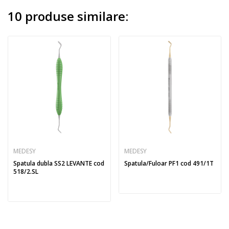
10 produse similare:
MEDESY
MEDESY
Spatula dubla SS2 LEVANTE cod
Spatula/Fuloar PF1 cod 491/1T
518/2.SL