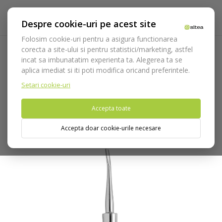
Despre cookie-uri pe acest site
Folosim cookie-uri pentru a asigura functionarea
corecta a site-ului si pentru statistici/marketing, astfel
incat sa imbunatatim experienta ta. Alegerea ta se
Acasa
Instrumentar
Chirurgie si implantologie
aplica imediat si iti poti modifica oricand preferintele.
Instrumentar extractie
Elevatoare / Luxatoare
Elevator
Luxator cod 730/4C
Setari cookie-uri
Accepta toate
Nu puteti plasa comenzi din tara din care accesati website-ul
(United States).
Accepta doar cookie-urile necesare