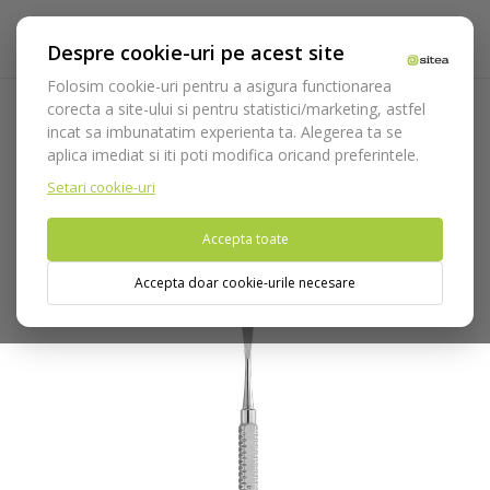
Despre cookie-uri pe acest site
Folosim cookie-uri pentru a asigura functionarea
corecta a site-ului si pentru statistici/marketing, astfel
incat sa imbunatatim experienta ta. Alegerea ta se
Acasa
Instrumentar
Chirurgie si implantologie
aplica imediat si iti poti modifica oricand preferintele.
Decolatoare
Decolatoare Medesy
Decolator cod 852/HP3
Setari cookie-uri
Nu puteti plasa comenzi din tara din care accesati website-ul
Accepta toate
(United States).
Accepta doar cookie-urile necesare